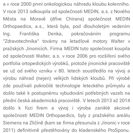
a v roce 2000 první onkologickou náhradu kloubu kolenního.
V roce 2013 odkoupila od společnosti MEDIN, a.s. z Nového
Města na Moravě (dříve Chirana) společnost MEDIN
Orthopaedics, a.s., která byla, pod dlouholetým vedením
Ing. Františka Denka, pokračováním programu
"Zdravotechnika" továrny na letadlové motory Walter v
pražských Jinonicích. Firma MEDIN tuto společnost koupila
od společnosti Walter, a.s. v roce 2006 pro rozšíření svého
portfolia ortopedických výrobků, protože jinonické pracoviště
se už od svého vzniku v 80. letech soustředilo na vývoj a
výrobu náhrad (nejen) velkých lidských kloubů. Při výrobě
zde používali pokročilé technologie leteckého průmyslu a
došlo také k postupnému vybudování potřebných vazeb na
přední česká akademická pracoviště. V letech 2013 až 2014
došlo k fúzi firem a vývoj i výroba zaniklé akciové
společnosti MEDIN Orthopaedics, byly z pražského areálu
Siemens na Zličíně (kam se firma přesunula z Jinonic v roce
2011) definitivně přestěhovány do kladenského ProSponu.