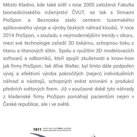
Město Kladno, kde také sídlí v roce 2005 založená Fakulta
biomedicínského inženýrství ČVUT, se tak s firmami
ProSpon a Beznoska stalo centrem tuzemského
aplikovaného vývoje a výroby českých náhrad kloubů. V roce
2014 ProSpon, v souladu s nejmodernějšími trendy v oboru,
mezi své technologie zařadil 3D tiskárnu, schopnou tisku z
titanu a titanových slitin. Spolu s využitím 3D modelovacích
softwarů a odborníků, kteří spojili zkušenosti a know-how
jak firmy ProSpon, tak dříve Walter, byl tímto dále podpořen
vývoj a efektivní výroba pokročilých (nejen) individuálních
náhrad a nástrojů, schopných snést srovnání s produkcí
předních světových firem. Již v současné době tyto náhrady
z kladenské firmy ProSpon pomáhají pacientům nejen v
České republice, ale i ve světě.