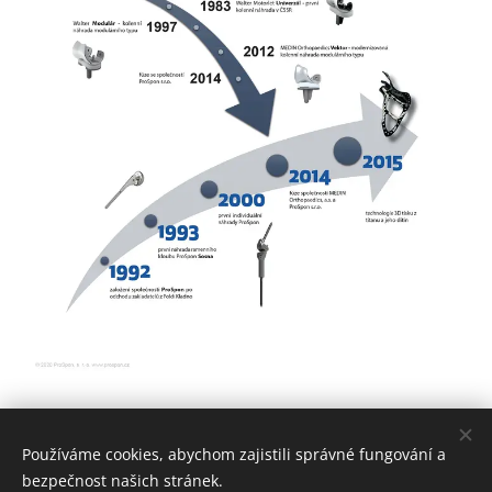
ProSpon
, spol. s r. o.
Používáme cookies, abychom zajistili správné fungování a
bezpečnost našich stránek.
Vytvořeno službou
Webnode
Cookies